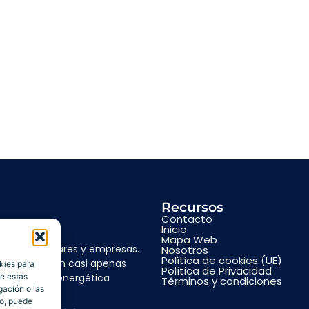
Recursos
Contacto
Inicio
Mapa Web
ico para hogares y empresas.
Nosotros
Política de cookies (UE)
a y eficaz con casi apenas
kies para
Política de Privacidad
de estas
ndependencia energética
Términos y condiciones
gación o las
e consumo.
to, puede