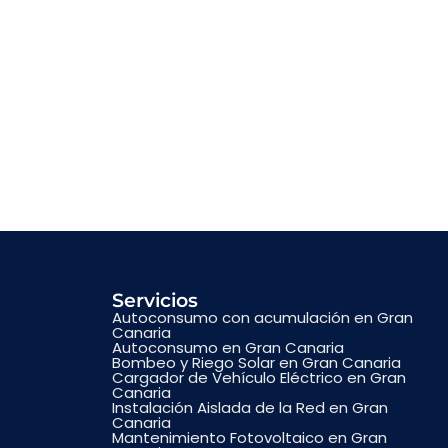
Servicios
Autoconsumo con acumulación en Gran
Canaria
Autoconsumo en Gran Canaria
Bombeo y Riego Solar en Gran Canaria
Cargador de Vehículo Eléctrico en Gran
Canaria
Instalación Aislada de la Red en Gran
Canaria
Mantenimiento Fotovoltaico en Gran