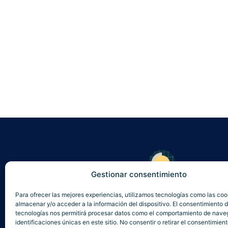
Gestionar consentimiento
Somos especialistas en soluciones de autoconsumo eléctr
Sea cual sea la necesidad, aportamos una solución práctic
Para ofrecer las mejores experiencias, utilizamos tecnologías como las coo
almacenar y/o acceder a la información del dispositivo. El consentimiento 
obras. En Energía Solar Canarias realizamos estudios de i
tecnologías nos permitirá procesar datos como el comportamiento de nave
totalmente personalizados según tu perfil y tus hábitos d
identificaciones únicas en este sitio. No consentir o retirar el consentimien