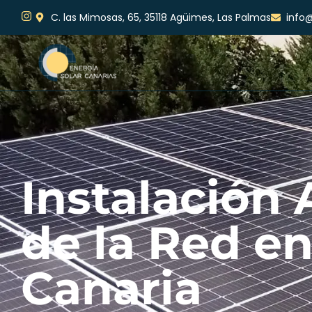
C. las Mimosas, 65, 35118 Agüimes, Las Palmas
info@
Instalación 
de la Red e
Canaria