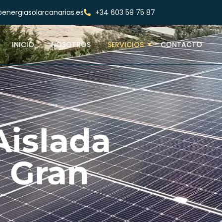
energiasolarcanarias.es
+34 603 59 75 87
INICIO
NOSOTROS
SERVICIOS
CONTACTO
Aislada
n Gran