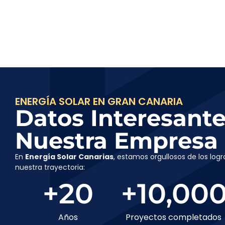
ENERGÍA SOLAR EN GRAN CANARIA
Datos Interesant
Nuestra Empresa
En
Energía Solar Canarias
, estamos orgullosos de los lo
nuestra trayectoria:
+
20
+
10,00
Años
Proyectos completados