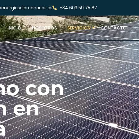
energiasolarcanarias.es
+34 603 59 75 87
INICIO
NOSOTROS
SERVICIOS
CONTACTO
o con
n en
a