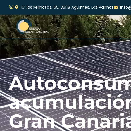
C. las Mimosas, 65, 35118 Agüimes, Las Palmas
info@
Autoconsum
acumulació
Gran Canari